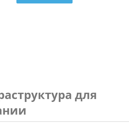
аструктура для
мании