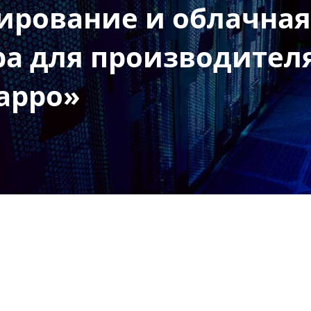
ирование и облачна
ра для производител
арро»